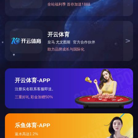
查看更多 +
全国销售热线：

0086-15158722555
视频中心
VIDEO
暂时还没有内容
查看更多 +
联系方式
CONTACTS