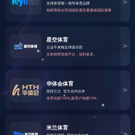
单线全自动点断连卷制袋机（有芯）
双线全自动点断背心袋连卷制袋机（有
双线半自动点断连卷制袋机（有芯）
单线半自动点断连卷制袋机（有芯）