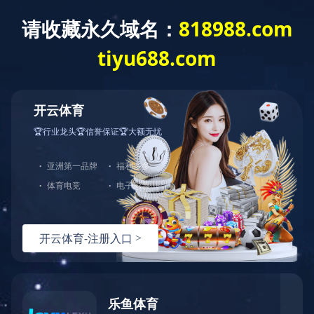


关于我们
产品中心
视频中心
新闻动态
开云中国
产品中心
PRODUCTS
双线全自动点断连卷制袋机（有芯）