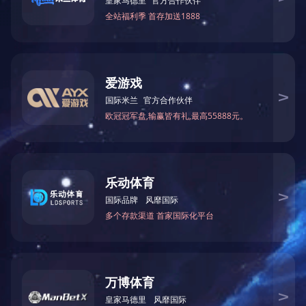
双线八折连卷制袋机（无芯）
双线连卷制袋机（无芯）
单线C折连卷制袋机