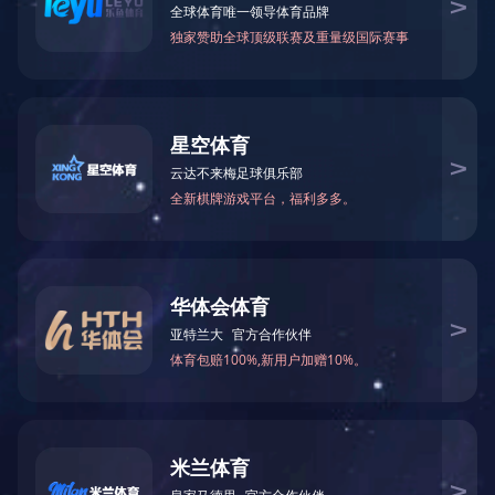
单线全自动点断连卷制袋机（有芯）
双线全自动点断背心袋连卷制袋机（有
双线半自动点断连卷制袋机（有芯）
单线半自动点断连卷制袋机（有芯）